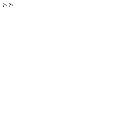
?> ?>